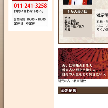
浅沼
家相・
HBC
多くの
開元の占い教室開校